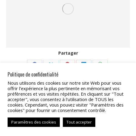
Partager
Partager
Partager
Partager
Partager
Partager
Politique de confidentialité
sur
sur
sur
sur
sur
Nous utilisons des cookies sur notre site Web pour vous
Facebook
X
Pinterest
LinkedIn
WhatsApp
offrir l'expérience la plus pertinente en mémorisant vos
Copyright 2022 - TAT Services
préférences et vos visites répétées. En cliquant sur "Tout
accepter", vous consentez à l'utilisation de TOUS les
BAS
cookies. Cependant, vous pouvez visiter "Paramètres des
cookies" pour fournir un consentement contrôlé.
Paramètres des cookies
Tout accepter