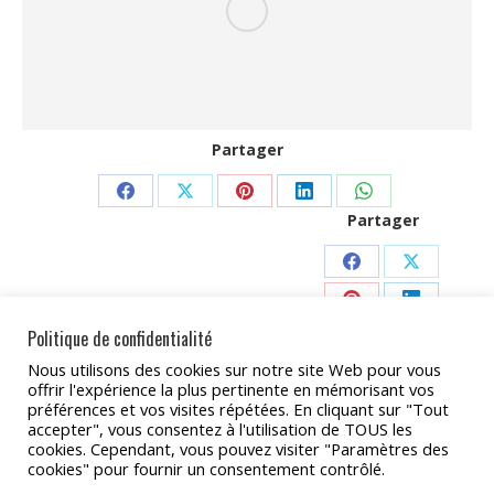
Partager
Partager
Partager
Partager
Partager
Partager
Partager
sur
sur
sur
sur
sur
Facebook
X
Pinterest
LinkedIn
WhatsApp
Partager
Partager
sur
sur
Partager
Partager
Politique de confidentialité
Facebook
X
sur
sur
Partager
Nous utilisons des cookies sur notre site Web pour vous
Pinterest
LinkedIn
sur
offrir l'expérience la plus pertinente en mémorisant vos
préférences et vos visites répétées. En cliquant sur "Tout
WhatsApp
accepter", vous consentez à l'utilisation de TOUS les
cookies. Cependant, vous pouvez visiter "Paramètres des
cookies" pour fournir un consentement contrôlé.