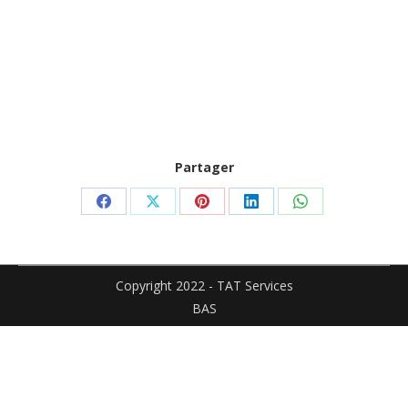
Partager
Partager
Partager
Partager
Partager
Partager
sur
sur
sur
sur
sur
Facebook
X
Pinterest
LinkedIn
WhatsApp
Copyright 2022 - TAT Services
BAS