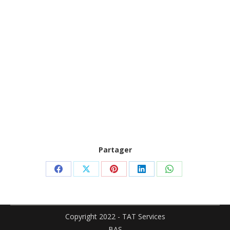
Partager
Partager
Partager
Partager
Partager
Partager
sur
sur
sur
sur
sur
Facebook
X
Pinterest
LinkedIn
WhatsApp
Copyright 2022 - TAT Services
BAS