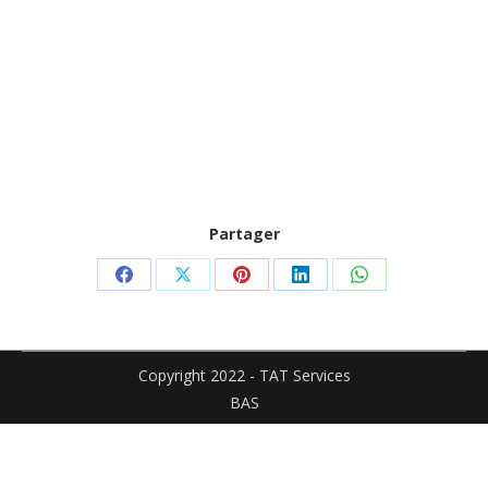
Partager
Partager
Partager
Partager
Partager
Partager
sur
sur
sur
sur
sur
Facebook
X
Pinterest
LinkedIn
WhatsApp
Copyright 2022 - TAT Services
BAS