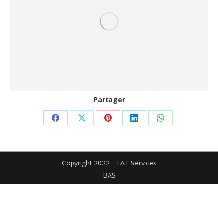
Partager
Partager
Partager
Partager
Partager
Partager
sur
sur
sur
sur
sur
Facebook
X
Pinterest
LinkedIn
WhatsApp
Copyright 2022 - TAT Services
BAS