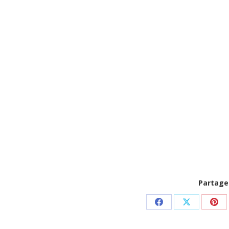
LE MANS
PARIS
TOURS
ILS NOUS FONT CONFIANCE
ACTUALI
Partage
Partager
Partager
Par
sur
sur
sur