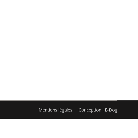
erest
LinkedIn
WhatsApp
Mentions légales
Conception : E-Dog