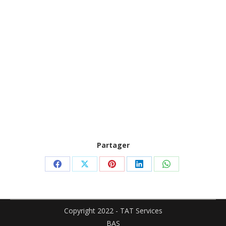
Partager
Partager
Partager
Partager
Partager
Partager
sur
sur
sur
sur
sur
Facebook
X
Pinterest
LinkedIn
WhatsApp
Copyright 2022 - TAT Services
BAS