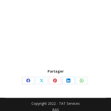
Partager
Partager
Partager
Partager
Partager
Partager
sur
sur
sur
sur
sur
Facebook
X
Pinterest
LinkedIn
WhatsApp
Copyright 2022 - TAT Services
BAS