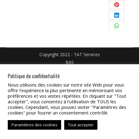
Facebook
sur
Partager
X
sur
Partager
Pinterest
sur
Partager
LinkedIn
sur
WhatsAp
Copyright 2022 - TAT Services
BAS
Politique de confidentialité
Nous utilisons des cookies sur notre site Web pour vous
offrir l'expérience la plus pertinente en mémorisant vos
préférences et vos visites répétées. En cliquant sur "Tout
accepter", vous consentez à l'utilisation de TOUS les
cookies. Cependant, vous pouvez visiter "Paramètres des
cookies" pour fournir un consentement contrôlé.
Paramètres des cookies
Tout accepter