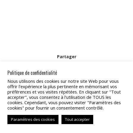
Partager
Partager
Partager
Partager
Partager
Partager
Politique de confidentialité
sur
sur
sur
sur
sur
Nous utilisons des cookies sur notre site Web pour vous
offrir l'expérience la plus pertinente en mémorisant vos
Facebook
X
Pinterest
LinkedIn
WhatsApp
préférences et vos visites répétées. En cliquant sur "Tout
Copyright 2022 - TAT Services
accepter", vous consentez à l'utilisation de TOUS les
cookies. Cependant, vous pouvez visiter "Paramètres des
BAS
cookies" pour fournir un consentement contrôlé.
Paramètres des cookies
Tout accepter