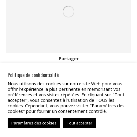
Partager
Partager
Partager
Partager
Partager
Partager
Politique de confidentialité
sur
sur
sur
sur
sur
Nous utilisons des cookies sur notre site Web pour vous
offrir l'expérience la plus pertinente en mémorisant vos
Facebook
X
Pinterest
LinkedIn
WhatsApp
préférences et vos visites répétées. En cliquant sur "Tout
Copyright 2022 - TAT Services
accepter", vous consentez à l'utilisation de TOUS les
cookies. Cependant, vous pouvez visiter "Paramètres des
BAS
cookies" pour fournir un consentement contrôlé.
Paramètres des cookies
Tout accepter