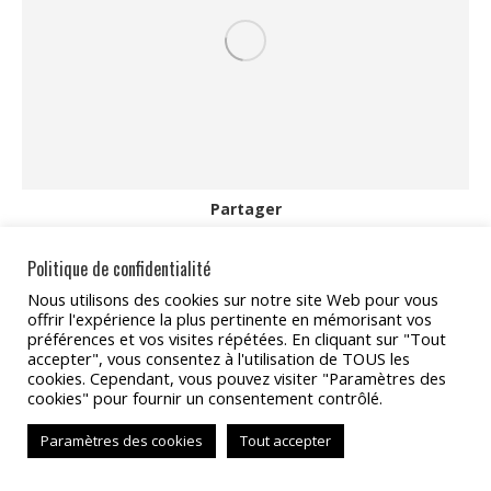
Partager
Partager
Partager
Partager
Partager
Partager
Politique de confidentialité
sur
sur
sur
sur
sur
Nous utilisons des cookies sur notre site Web pour vous
offrir l'expérience la plus pertinente en mémorisant vos
Facebook
X
Pinterest
LinkedIn
WhatsApp
préférences et vos visites répétées. En cliquant sur "Tout
Copyright 2022 - TAT Services
accepter", vous consentez à l'utilisation de TOUS les
cookies. Cependant, vous pouvez visiter "Paramètres des
BAS
cookies" pour fournir un consentement contrôlé.
Paramètres des cookies
Tout accepter