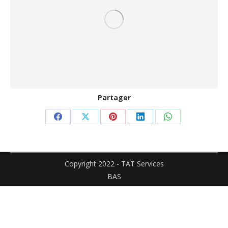
Partager
Partager
Partager
Partager
Partager
Partager
sur
sur
sur
sur
sur
Facebook
X
Pinterest
LinkedIn
WhatsApp
Copyright 2022 - TAT Services
BAS