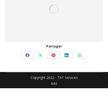
Partager
Partager
Partager
Partager
Partager
Partager
sur
sur
sur
sur
sur
Facebook
X
Pinterest
LinkedIn
WhatsApp
Copyright 2022 - TAT Services
BAS