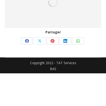
Partager
Partager
Partager
Partager
Partager
Partager
sur
sur
sur
sur
sur
Facebook
X
Pinterest
LinkedIn
WhatsApp
Copyright 2022 - TAT Services
BAS