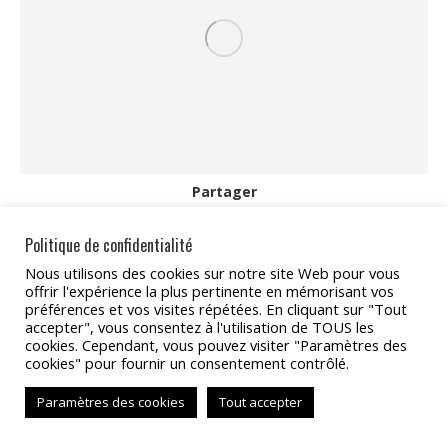
Partager
Partager
Partager
Partager
Partager
Partager
Politique de confidentialité
sur
sur
sur
sur
sur
Nous utilisons des cookies sur notre site Web pour vous
offrir l'expérience la plus pertinente en mémorisant vos
Facebook
X
Pinterest
LinkedIn
WhatsApp
préférences et vos visites répétées. En cliquant sur "Tout
Copyright 2022 - TAT Services
accepter", vous consentez à l'utilisation de TOUS les
cookies. Cependant, vous pouvez visiter "Paramètres des
BAS
cookies" pour fournir un consentement contrôlé.
Paramètres des cookies
Tout accepter