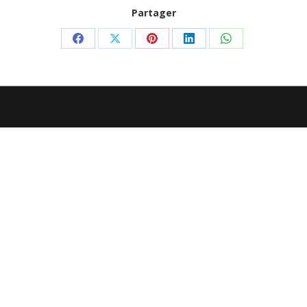
Partager
Partager
Partager
Partager
Partager
Partager
sur
sur
sur
sur
sur
Facebook
X
Pinterest
LinkedIn
WhatsApp