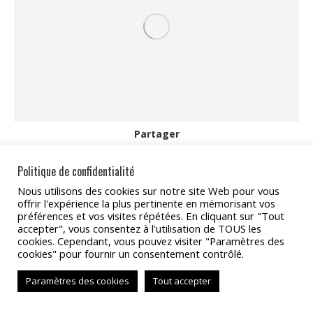
Partager
Partager
Partager
Partager
Partager
Partager
Politique de confidentialité
sur
sur
sur
sur
sur
Nous utilisons des cookies sur notre site Web pour vous
offrir l'expérience la plus pertinente en mémorisant vos
Facebook
X
Pinterest
LinkedIn
WhatsApp
préférences et vos visites répétées. En cliquant sur "Tout
Copyright 2022 - TAT Services
accepter", vous consentez à l'utilisation de TOUS les
cookies. Cependant, vous pouvez visiter "Paramètres des
BAS
cookies" pour fournir un consentement contrôlé.
Paramètres des cookies
Tout accepter