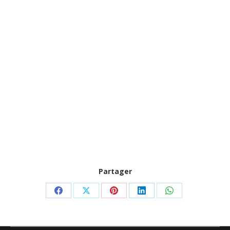
Partager
Partager
Partager
Partager
Partager
Partager
sur
sur
sur
sur
sur
Facebook
X
Pinterest
LinkedIn
WhatsApp