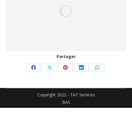
Partager
Partager
Partager
Partager
Partager
Partager
sur
sur
sur
sur
sur
Facebook
X
Pinterest
LinkedIn
WhatsApp
Copyright 2022 - TAT Services
BAS