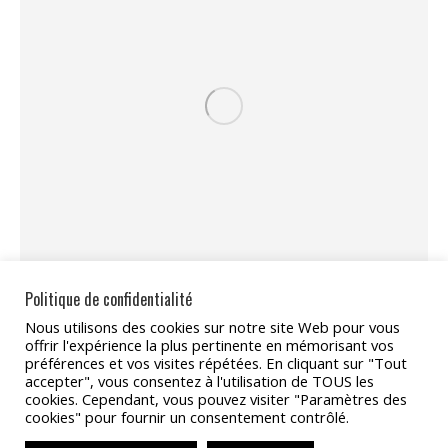
Politique de confidentialité
Nous utilisons des cookies sur notre site Web pour vous
Partager
offrir l'expérience la plus pertinente en mémorisant vos
préférences et vos visites répétées. En cliquant sur "Tout
Partager
Partager
Partager
Partager
Partager
accepter", vous consentez à l'utilisation de TOUS les
cookies. Cependant, vous pouvez visiter "Paramètres des
sur
sur
sur
sur
sur
cookies" pour fournir un consentement contrôlé.
Facebook
X
Pinterest
LinkedIn
WhatsApp