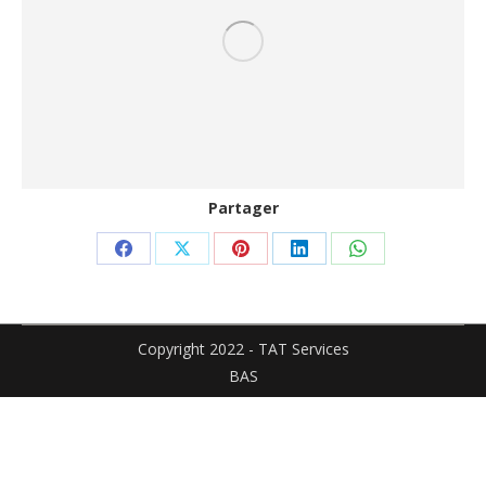
Partager
Partager
Partager
Partager
Partager
Partager
sur
sur
sur
sur
sur
Facebook
X
Pinterest
LinkedIn
WhatsApp
Copyright 2022 - TAT Services
BAS