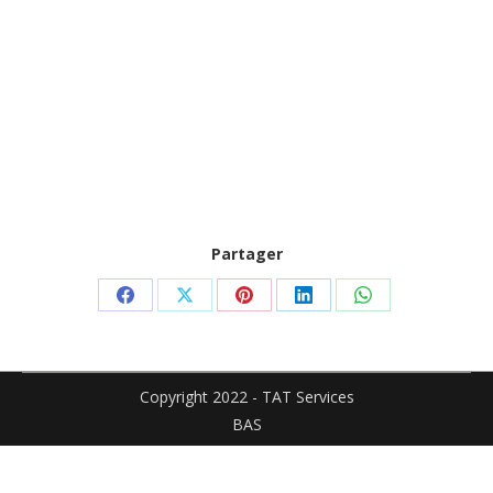
Partager
Partager
Partager
Partager
Partager
Partager
sur
sur
sur
sur
sur
Facebook
X
Pinterest
LinkedIn
WhatsApp
Copyright 2022 - TAT Services
BAS