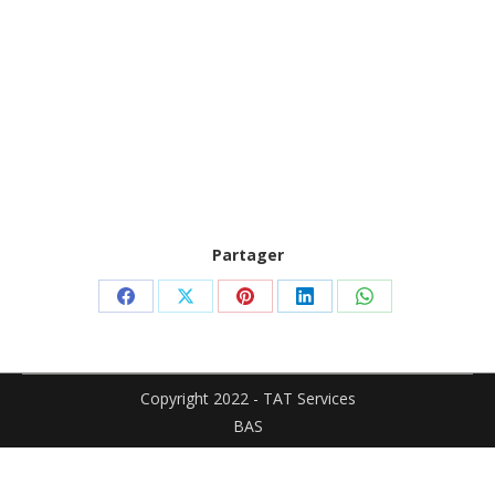
Partager
Partager
Partager
Partager
Partager
Partager
sur
sur
sur
sur
sur
Facebook
X
Pinterest
LinkedIn
WhatsApp
Copyright 2022 - TAT Services
BAS