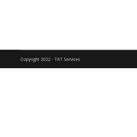
Copyright 2022 - TAT Services