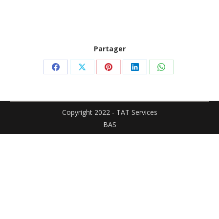
Partager
Partager
Partager
Partager
Partager
Partager
sur
sur
sur
sur
sur
Facebook
X
Pinterest
LinkedIn
WhatsApp
Copyright 2022 - TAT Services
BAS