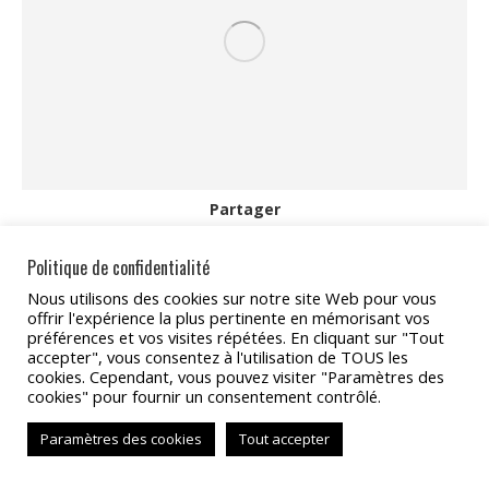
Partager
Partager
Partager
Partager
Partager
Partager
Politique de confidentialité
sur
sur
sur
sur
sur
Nous utilisons des cookies sur notre site Web pour vous
offrir l'expérience la plus pertinente en mémorisant vos
Facebook
X
Pinterest
LinkedIn
WhatsApp
préférences et vos visites répétées. En cliquant sur "Tout
Copyright 2022 - TAT Services
accepter", vous consentez à l'utilisation de TOUS les
cookies. Cependant, vous pouvez visiter "Paramètres des
BAS
cookies" pour fournir un consentement contrôlé.
Paramètres des cookies
Tout accepter