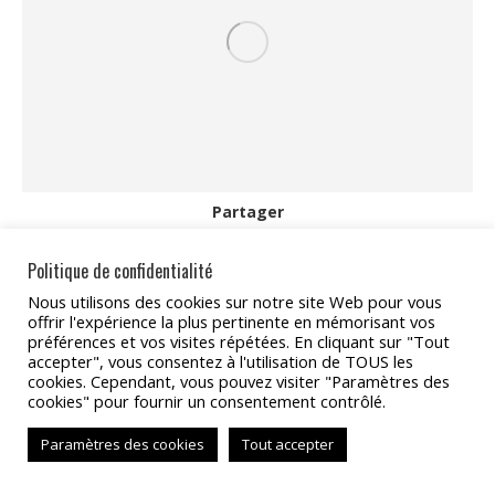
Partager
Partager
Partager
Partager
Partager
Partager
Politique de confidentialité
sur
sur
sur
sur
sur
Nous utilisons des cookies sur notre site Web pour vous
offrir l'expérience la plus pertinente en mémorisant vos
Facebook
X
Pinterest
LinkedIn
WhatsApp
préférences et vos visites répétées. En cliquant sur "Tout
Copyright 2022 - TAT Services
accepter", vous consentez à l'utilisation de TOUS les
cookies. Cependant, vous pouvez visiter "Paramètres des
BAS
cookies" pour fournir un consentement contrôlé.
Paramètres des cookies
Tout accepter