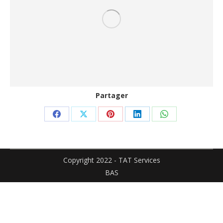
Partager
Partager
Partager
Partager
Partager
Partager
sur
sur
sur
sur
sur
Facebook
X
Pinterest
LinkedIn
WhatsApp
Copyright 2022 - TAT Services
BAS