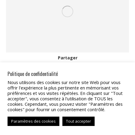
Partager
Partager
Partager
Partager
Partager
Partager
Politique de confidentialité
sur
sur
sur
sur
sur
Nous utilisons des cookies sur notre site Web pour vous
offrir l'expérience la plus pertinente en mémorisant vos
Facebook
X
Pinterest
LinkedIn
WhatsApp
préférences et vos visites répétées. En cliquant sur "Tout
Copyright 2022 - TAT Services
accepter", vous consentez à l'utilisation de TOUS les
cookies. Cependant, vous pouvez visiter "Paramètres des
BAS
cookies" pour fournir un consentement contrôlé.
Paramètres des cookies
Tout accepter