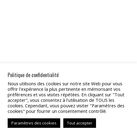
Facebook
X
Pinteres
sur
sur
LinkedIn
WhatsApp
Politique de confidentialité
Partager
Nous utilisons des cookies sur notre site Web pour vous
offrir l'expérience la plus pertinente en mémorisant vos
Partager
Partager
Partager
Partager
Partager
préférences et vos visites répétées. En cliquant sur "Tout
accepter", vous consentez à l'utilisation de TOUS les
sur
sur
sur
sur
sur
cookies. Cependant, vous pouvez visiter "Paramètres des
Facebook
X
Pinterest
LinkedIn
WhatsApp
cookies" pour fournir un consentement contrôlé.
Copyright 2022 - TAT Services
Paramètres des cookies
Tout accepter
BAS