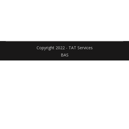
Facebook
X
Pinteres
sur
sur
LinkedIn
WhatsApp
Copyright 2022 - TAT Services
BAS