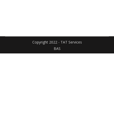
Facebook
X
Pinteres
sur
sur
LinkedIn
WhatsApp
Copyright 2022 - TAT Services
BAS