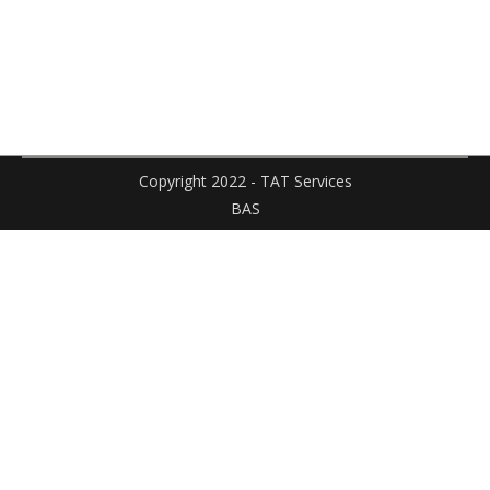
Facebook
X
Pinteres
sur
sur
LinkedIn
WhatsApp
Copyright 2022 - TAT Services
BAS