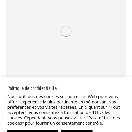
Politique de confidentialité
Nous utilisons des cookies sur notre site Web pour vous
Partager
offrir l'expérience la plus pertinente en mémorisant vos
préférences et vos visites répétées. En cliquant sur "Tout
Partager
Partager
Partager
Partager
Partager
accepter", vous consentez à l'utilisation de TOUS les
cookies. Cependant, vous pouvez visiter "Paramètres des
sur
sur
sur
sur
sur
cookies" pour fournir un consentement contrôlé.
Facebook
X
Pinterest
LinkedIn
WhatsApp