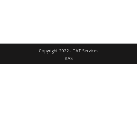
Facebook
X
Pinteres
sur
sur
LinkedIn
WhatsApp
Copyright 2022 - TAT Services
BAS