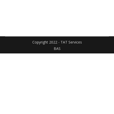
Facebook
X
Pinteres
sur
sur
LinkedIn
WhatsApp
Copyright 2022 - TAT Services
BAS