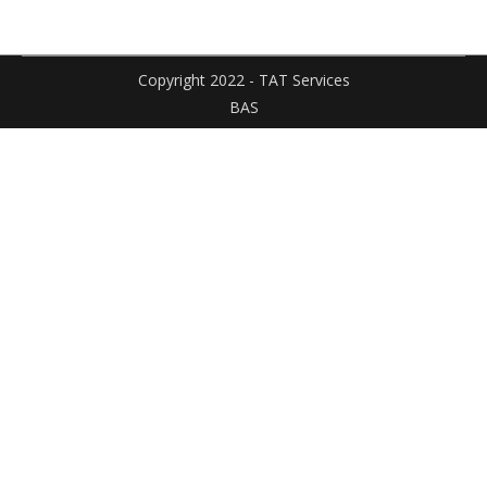
Facebook
X
Pinterest
Linked
sur
WhatsApp
Copyright 2022 - TAT Services
BAS