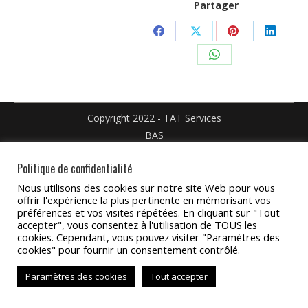
Partager
Facebook
X
Pinterest
Linked
sur
WhatsApp
Partager
Partager
Partager
Partag
sur
sur
sur
sur
Partager
Facebook
X
Pinterest
Linked
sur
WhatsApp
Copyright 2022 - TAT Services
BAS
Politique de confidentialité
Nous utilisons des cookies sur notre site Web pour vous
offrir l'expérience la plus pertinente en mémorisant vos
préférences et vos visites répétées. En cliquant sur "Tout
accepter", vous consentez à l'utilisation de TOUS les
cookies. Cependant, vous pouvez visiter "Paramètres des
cookies" pour fournir un consentement contrôlé.
Paramètres des cookies
Tout accepter