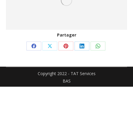
Partager
Partager
Partager
Partager
Partager
Partager
sur
sur
sur
sur
sur
Facebook
X
Pinterest
LinkedIn
WhatsApp
Copyright 2022 - TAT Services
BAS