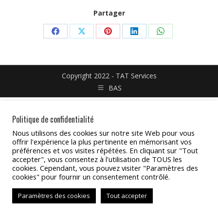
Partager
Partager
Partager
Partager
Partager
Partager
sur
sur
sur
sur
sur
Facebook
X
Pinterest
LinkedIn
WhatsApp
Copyright 2022 - TAT Services
BAS
Politique de confidentialité
Nous utilisons des cookies sur notre site Web pour vous
offrir l'expérience la plus pertinente en mémorisant vos
préférences et vos visites répétées. En cliquant sur "Tout
accepter", vous consentez à l'utilisation de TOUS les
cookies. Cependant, vous pouvez visiter "Paramètres des
cookies" pour fournir un consentement contrôlé.
Paramètres des cookies
Tout accepter