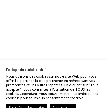
Politique de confidentialité
Nous utilisons des cookies sur notre site Web pour vous
Partager
offrir l'expérience la plus pertinente en mémorisant vos
préférences et vos visites répétées. En cliquant sur "Tout
Partager
Partager
Partager
Partager
Partager
accepter", vous consentez à l'utilisation de TOUS les
cookies. Cependant, vous pouvez visiter "Paramètres des
sur
sur
sur
sur
sur
cookies" pour fournir un consentement contrôlé.
Facebook
X
Pinterest
LinkedIn
WhatsApp
Paramètres des cookies
Tout accepter
Copyright 2022 - TAT Services