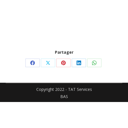
Partager
Partager
Partager
Partager
Partager
Partager
sur
sur
sur
sur
sur
Facebook
X
Pinterest
LinkedIn
WhatsApp
Copyright 2022 - TAT Services
BAS