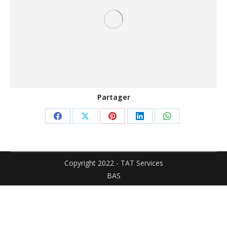
Partager
Partager
Partager
Partager
Partager
Partager
sur
sur
sur
sur
sur
Facebook
X
Pinterest
LinkedIn
WhatsApp
Copyright 2022 - TAT Services
BAS