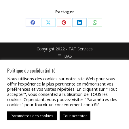
Partager
Partager
Partager
Partager
Partager
Partager
sur
sur
sur
sur
sur
Facebook
X
Pinterest
LinkedIn
WhatsApp
Copyright 2022 - TAT Services
BAS
Politique de confidentialité
Nous utilisons des cookies sur notre site Web pour vous
offrir l'expérience la plus pertinente en mémorisant vos
préférences et vos visites répétées. En cliquant sur "Tout
accepter", vous consentez à l'utilisation de TOUS les
cookies. Cependant, vous pouvez visiter "Paramètres des
cookies" pour fournir un consentement contrôlé.
Paramètres des cookies
Tout accepter