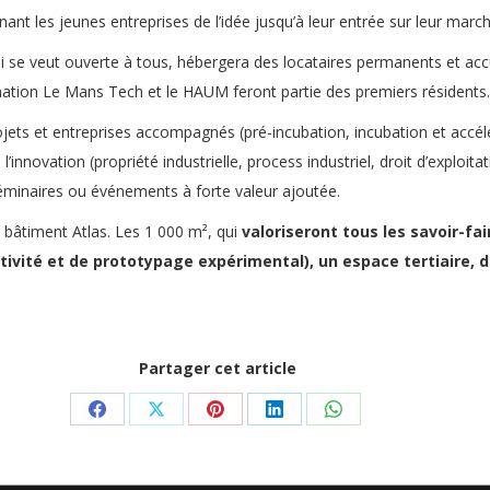
nt les jeunes entreprises de l’idée jusqu’à leur entrée sur leur march
 qui se veut ouverte à tous, hébergera des locataires permanents et ac
nation Le Mans Tech et le HAUM feront partie des premiers résidents.
rojets et entreprises accompagnés (pré-incubation, incubation et accé
l’innovation (propriété industrielle, process industriel, droit d’exploi
éminaires ou événements à forte valeur ajoutée.
bâtiment Atlas. Les 1 000 m², qui
valoriseront tous les savoir-fa
ivité et de prototypage expérimental), un espace tertiaire, de
Partager cet article
Partager
Partager
Partager
Partager
Partager
sur
sur
sur
sur
sur
Facebook
X
Pinterest
LinkedIn
WhatsApp