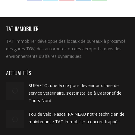
Partager
Partager
Partager
Partager
Partager
sur
sur
sur
sur
sur
Facebook
X
Pinterest
LinkedIn
WhatsApp
TAT IMMOBILIER
TAT Immobilier développe des locaux de bureaux à proximité
des gares TGV, des autoroutes ou des aéroports, dans des
environnements d'affaires dynamiques.
ACTUALITÉS
SUPVETO, une école pour devenir auxiliaire de
service vétérinaire, s’est installée à L’aéronef de
Tours Nord
Fou de vélo, Pascal PAINEAU notre technicien de
maintenance TAT Immobilier a encore frappé !