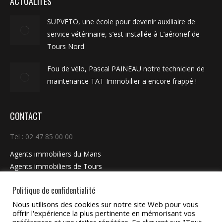
ACTUALITÉS
SUPVETO, une école pour devenir auxiliaire de
service vétérinaire, s’est installée à L’aéronef de
Tours Nord
Fou de vélo, Pascal PAINEAU notre technicien de
maintenance TAT Immobilier a encore frappé !
CONTACT
Tel : 02 47 85 00 00
Agents immobiliers du Mans
Agents immobiliers de Tours
Agents immobiliers Paris
Politique de confidentialité
Nous utilisons des cookies sur notre site Web pour vous
TAT GROUP
offrir l'expérience la plus pertinente en mémorisant vos