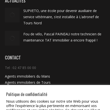
ACTUALITÉS
SUPVETO, une école pour devenir auxiliaire de
service vétérinaire, s’est installée à L’aéronef de
Tours Nord
Fou de vélo, Pascal PAINEAU notre technicien de
maintenance TAT Immobilier a encore frappé !
CONTACT
Tel : 02 47 85 00 00
Agents immobiliers du Mans
Agents immobiliers de Tours
Agents immobiliers Paris
Politique de confidentialité
Nous utilisons des cookies sur notre site Web pour vous
TAT GROUP
offrir l'expérience la plus pertinente en mémorisant vos